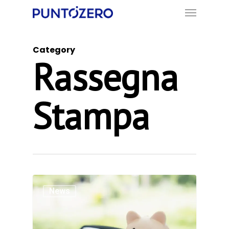
Menu
Skip
to
main
Category
content
Rassegna
Stampa
News