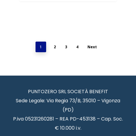
2
3
4
Next
1
PUNTOZERO SRL SOCIETÀ BENEFIT
Sede Legale: Via Regia 73/B, 35010 – Vigonza
(PD)
P.iva 05231260281 – REA PD-453138 – Cap. Soc.
€ 10.000 i.v.