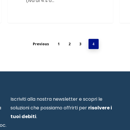
(Iva al 4% o…
Previous
1
2
3
4
Iscriviti alla nostra newsletter e scopri le
a
soluzioni che possiamo offrirti per
risolvere i
tuoi debiti
.
oc.